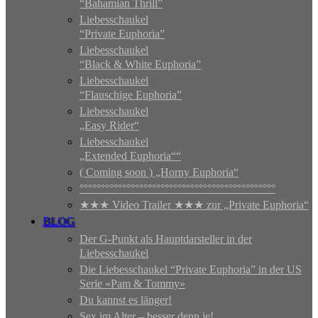
“Bahamian Thrill”
Liebesschaukel
“Private Euphoria”
Liebesschaukel
“Black & White Euphoria”
Liebesschaukel
“Flauschige Euphoria”
Liebesschaukel
„Easy Rider“
Liebesschaukel
„Extended Euphoria““
( Coming soon ) „Horny Euphoria“
°°°°°°°°°°°°°°°°°°°°°°°°°°°°°°°°°°°°°°°°°°°°°°
★★★ Video Trailer ★★★ zur „Private Euphoria“
BLOG
Der G-Punkt als Hauptdarsteller in der
Liebesschaukel
Die Liebesschaukel “Private Euphoria” in der US
Serie «Pam & Tommy»
Du kannst es länger!
Sex im Alter – besser denn je!