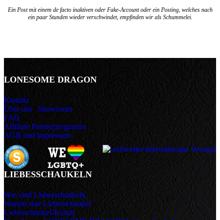
Ein Post mit einem de facto inaktiven oder Fake-Account oder ein Posting, welches nach
ein paar Stunden wieder verschwindet, empfinden wir als Schummelei.
LONESOME DRAGON
Kontakt
Über uns
|
Showroom
FAQ
Affiliate Partnerprogramm
AGB und Impressum
LIEBESSCHAUKELN
Was sind Liebesschaukeln
Warum eine Liebesschaukel
Liebesschaukel-Kunde