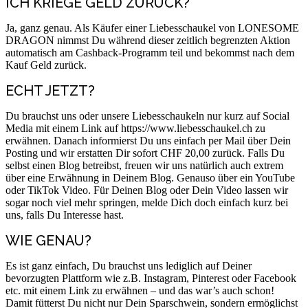
ICH KRIEGE GELD ZURÜCK?
Ja, ganz genau. Als Käufer einer Liebesschaukel von LONESOME
DRAGON nimmst Du während dieser zeitlich begrenzten Aktion
automatisch am Cashback-Programm teil und bekommst nach dem
Kauf Geld zurück.
ECHT JETZT?
Du brauchst uns oder unsere Liebesschaukeln nur kurz auf Social
Media mit einem Link auf https://www.liebesschaukel.ch zu
erwähnen. Danach informierst Du uns einfach per Mail über Dein
Posting und wir erstatten Dir sofort CHF 20,00 zurück. Falls Du
selbst einen Blog betreibst, freuen wir uns natürlich auch extrem
über eine Erwähnung in Deinem Blog. Genauso über ein YouTube
oder TikTok Video. Für Deinen Blog oder Dein Video lassen wir
sogar noch viel mehr springen, melde Dich doch einfach kurz bei
uns, falls Du Interesse hast.
WIE GENAU?
Es ist ganz einfach, Du brauchst uns lediglich auf Deiner
bevorzugten Plattform wie z.B. Instagram, Pinterest oder Facebook
etc. mit einem Link zu erwähnen – und das war’s auch schon!
Damit fütterst Du nicht nur Dein Sparschwein, sondern ermöglichst