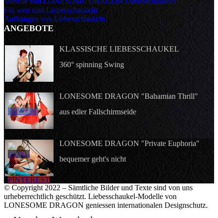
Vorteile von LONESOME DRAGON Liebesschaukeln
Für wen sind Liebesschaukeln
Aufhängen von Liebesschaukeln
ANGEBOTE
KLASSISCHE LIEBESSCHAUKEL
360° spinning Swing
LONESOME DRAGON "Bahamian Thrill"
aus edler Fallschirmseide
LONESOME DRAGON "Private Euphoria"
bequemer geht's nicht
© Copyright 2022 – Sämtliche Bilder und Texte sind von uns
urheberrechtlich geschützt. Liebesschaukel-Modelle von
LONESOME DRAGON geniessen internationalen Designschutz.