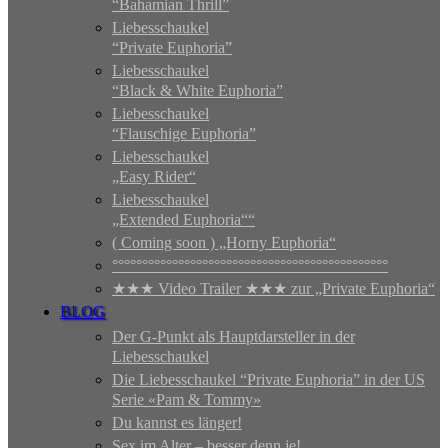
“Bahamian Thrill”
Liebesschaukel
“Private Euphoria”
Liebesschaukel
“Black & White Euphoria”
Liebesschaukel
“Flauschige Euphoria”
Liebesschaukel
„Easy Rider“
Liebesschaukel
„Extended Euphoria““
( Coming soon ) „Horny Euphoria“
°°°°°°°°°°°°°°°°°°°°°°°°°°°°°°°°°°°°°°°°°°°°°°
★★★ Video Trailer ★★★ zur „Private Euphoria“
BLOG
Der G-Punkt als Hauptdarsteller in der
Liebesschaukel
Die Liebesschaukel “Private Euphoria” in der US
Serie «Pam & Tommy»
Du kannst es länger!
Sex im Alter – besser denn je!