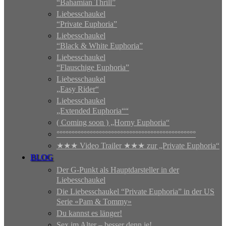
“Bahamian Thrill”
Liebesschaukel
“Private Euphoria”
Liebesschaukel
“Black & White Euphoria”
Liebesschaukel
“Flauschige Euphoria”
Liebesschaukel
„Easy Rider“
Liebesschaukel
„Extended Euphoria““
( Coming soon ) „Horny Euphoria“
°°°°°°°°°°°°°°°°°°°°°°°°°°°°°°°°°°°°°°°°°°°°°°
★★★ Video Trailer ★★★ zur „Private Euphoria“
BLOG
Der G-Punkt als Hauptdarsteller in der
Liebesschaukel
Die Liebesschaukel “Private Euphoria” in der US
Serie «Pam & Tommy»
Du kannst es länger!
Sex im Alter – besser denn je!