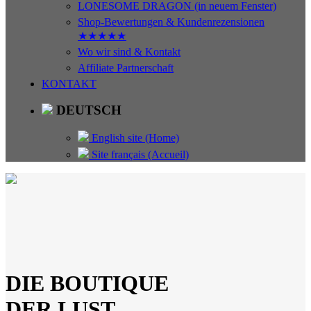
LONESOME DRAGON (in neuem Fenster)
Shop-Bewertungen & Kundenrezensionen
★★★★★
Wo wir sind & Kontakt
Affiliate Partnerschaft
KONTAKT
DEUTSCH
English site (Home)
Site français (Accueil)
DIE BOUTIQUE
DER LUST