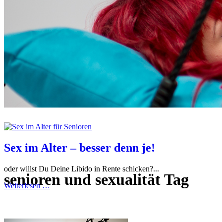
Sex im Alter – besser denn je!
oder willst Du Deine Libido in Rente schicken?...
senioren und sexualität Tag
Weiterlesen …