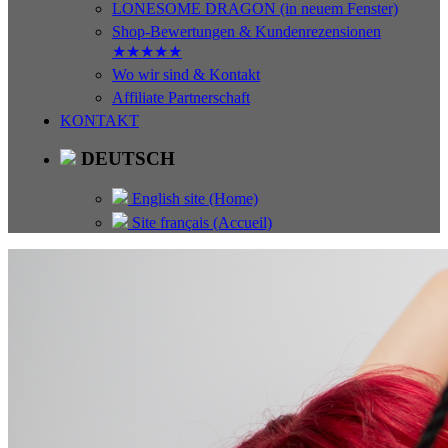
LONESOME DRAGON (in neuem Fenster)
Shop-Bewertungen & Kundenrezensionen
★★★★★
Wo wir sind & Kontakt
Affiliate Partnerschaft
KONTAKT
DEUTSCH
English site (Home)
Site français (Accueil)