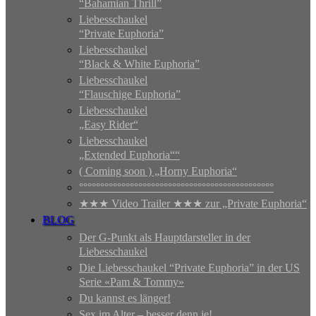
“Bahamian Thrill”
Liebesschaukel
“Private Euphoria”
Liebesschaukel
“Black & White Euphoria”
Liebesschaukel
“Flauschige Euphoria”
Liebesschaukel
„Easy Rider“
Liebesschaukel
„Extended Euphoria““
( Coming soon ) „Horny Euphoria“
°°°°°°°°°°°°°°°°°°°°°°°°°°°°°°°°°°°°°°°°°°°°°°
★★★ Video Trailer ★★★ zur „Private Euphoria“
BLOG
Der G-Punkt als Hauptdarsteller in der
Liebesschaukel
Die Liebesschaukel “Private Euphoria” in der US
Serie «Pam & Tommy»
Du kannst es länger!
Sex im Alter – besser denn je!